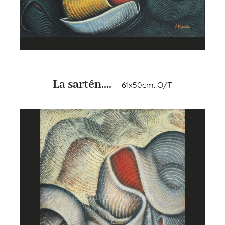
La sartén....
_ 61x50cm. O/T
+